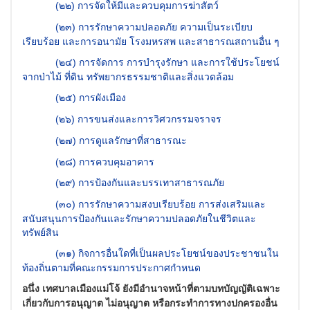
(
๒๒) การจัดให้มีและควบคุมการฆ่าสัตว์
(
๒๓) การรักษาความปลอดภัย ความเป็นระเบียบ
เรียบร้อย และการอนามัย โรงมหรสพ และสาธารณสถานอื่น ๆ
(
๒๔) การจัดการ การบำรุงรักษา และการใช้ประโยชน์
จากป่าไม้ ที่ดิน ทรัพยากรธรรมชาติและสิ่งแวดล้อม
(
๒๕) การผังเมือง
(
๒๖) การขนส่งและการวิศวกรรมจราจร
(
๒๗) การดูแลรักษาที่สาธารณะ
(
๒๘) การควบคุมอาคาร
(
๒๙) การป้องกันและบรรเทาสาธารณภัย
(
๓๐) การรักษาความสงบเรียบร้อย การส่งเสริมและ
สนับสนุนการป้องกันและรักษาความปลอดภัยในชีวิตและ
ทรัพย์สิน
(
๓๑) กิจการอื่นใดที่เป็นผลประโยชน์ของประชาชนใน
ท้องถิ่นตามที่คณะกรรมการประกาศกำหนด
อนึ่ง เทศบาลเมืองแม่โจ้ ยังมีอำนาจหน้าที่ตามบทบัญญัติเฉพาะ
เกี่ยวกับการอนุญาต ไม่อนุญาต หรือกระทำการทางปกครองอื่น