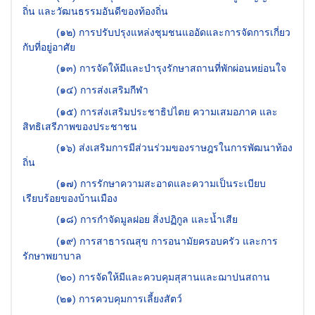
ถิ่น และวัฒนธรรมอันดีของท้องถิ่น
(
๑๒) การปรับปรุงแหล่งชุมชนแออัดและการจัดการเกี่ยว
กับที่อยู่อาศัย
(
๑๓) การจัดให้มีและบำรุงรักษาสถานที่พักผ่อนหย่อนใจ
(
๑๔) การส่งเสริมกีฬา
(
๑๕) การส่งเสริมประชาธิปไตย ความเสมอภาค และ
สิทธิเสรีภาพของประชาชน
(
๑๖) ส่งเสริมการมีส่วนร่วมของราษฎรในการพัฒนาท้อง
ถิ่น
(
๑๗) การรักษาความสะอาดและความเป็นระเบียบ
เรียบร้อยของบ้านเมือง
(
๑๘) การกำจัดมูลฝอย สิ่งปฏิกูล และน้ำเสีย
(
๑๙) การสาธารณสุข การอนามัยครอบครัว และการ
รักษาพยาบาล
(
๒๐) การจัดให้มีและควบคุมสุสานและฌาปนสถาน
(
๒๑) การควบคุมการเลี้ยงสัตว์