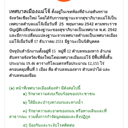
เทศบาลเมืองแม่โจ้
ตั้งอยู่ในเขตท้องที่อำเภอสันทราย
โดยได้รับการยกฐานะ
จากสุขาภิบาลแม่โจ้
เป็น
จังหวัดเชียงใหม่
เทศบาลตำบลแม่โจ้
เมื่อวันที่ 25 พฤษภาคม 2542
ตามพระราช
บัญญัติเปลี่ยนแปลงฐานะ
ของสุขาภิบาล
เป็นเทศบาล พ.ศ. 2542
และ
มีการเปลี่ยนแปลงฐานะ
จากเทศบาลตำบลเป็นเทศบาลเมือง
แม่โจ้
เมื่อวันที่
17 ธันวาคม 2551 มีฐานะเป็นนิติบุคคล
ปัจจุบันสำนักงานตั้งอยู่ที่ 15 หมู่ที่ 12
ตำบลหนองหาร อำเภอ
สันทราย
จังหวัดเชียงใหม่
โดยเทศบาลเมืองแม่โจ้ มีพื้นที่ทั้งสิ้น
ประมาณ 19.46 ตารางกิโลเมตร
หรือประมาณ 12,155 ไร่
ครอบคลุมพื้นที่ 3 เมือง คือ ตำบลหนองหาร
ตำบลป่าไผ่ และ
ตำบลหนองจ๊อม
(
๑) หน้าที่เทศบาลเมืองต้องทำ มีดังต่อไปนี้
๑) รักษาความสงบเรียบร้อยของประชาชน
๒) ให้มีและบำรุงทางบกและทางน้ำ
๓) รักษาความสะอาดของถนน หรือทางเดินและที่
สาธารณะ รวมทั้งการกำจัดมูลฝอยและสิ่งปฏิกูล
๔) ป้องกันและระงับโรคติดต่อ