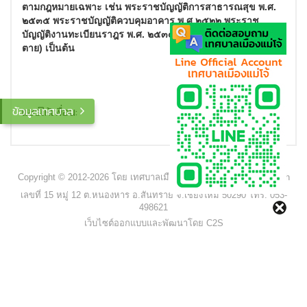
ตามกฎหมายเฉพาะ เช่น พระราชบัญญัติการสาธารณสุข พ.ศ.
๒๕๓๕ พระราชบัญญัติควบคุมอาคาร พ.ศ.๒๕๒๒ พระราช
บัญญัติงานทะเบียนราฎร พ.ศ. ๒๕๓๔ (เฉพาะการเเจ้งเกิดเเจ้ง
ตาย) เป็นต้น
ข้อมูลเทศบาล
แชร์ให้เพื่อน:
Copyright © 2012-2026 โดย เทศบาลเมืองแม่โจ้ - www.maejocity.go.th
เลขที่ 15 หมู่ 12 ต.หนองหาร อ.สันทราย จ.เชียงใหม่ 50290 โทร. 053-
498621
เว็บไซต์ออกแบบและพัฒนาโดย C2S