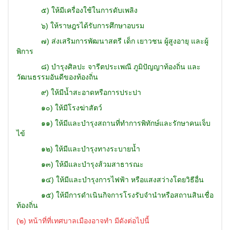
๕) ให้มีเครื่องใช้ในการดับเพลิง
๖) ให้ราษฎรได้รับการศึกษาอบรม
๗) ส่งเสริมการพัฒนาสตรี เด็ก เยาวชน ผู้สูงอายุ และผู้
พิการ
๘) บำรุงศิลปะ จารีตประเพณี ภูมิปัญญาท้องถิ่น และ
วัฒนธรรมอันดีของท้องถิ่น
๙) ให้มีน้ำสะอาดหรือการประปา
๑๐) ให้มีโรงฆ่าสัตว์
๑๑) ให้มีและบำรุงสถานที่ทำการพิทักษ์และรักษาคนเจ็บ
ไข้
๑๒) ให้มีและบำรุงทางระบายน้ำ
๑๓) ให้มีและบำรุงส้วมสาธารณะ
๑๔) ให้มีและบำรุงการไฟฟ้า หรือแสงสว่างโดยวิธีอื่น
๑๕) ให้มีการดำเนินกิจการโรงรับจำนำหรือสถานสินเชื่อ
ท้องถิ่น
(
๒) หน้าที่ที่เทศบาลเมืองอาจทำ มีดังต่อไปนี้