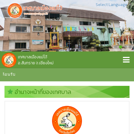
Select Language
▼
เทศบาลเมืองแม่โจ้
อ.สันทราย จ.เชียงใหม่
อนรับ
อำนาจหน้าที่ของเทศบาล