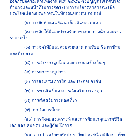
องค์กรปกครองส่วนท้องถิ่น พ.ศ. ๒๕๔๒ ซึ่งบัญญัติให้เทศบาลมี
อำนาจและหน้าที่ในการจัดระบบการบริการสาธารณะเพื่อ
ประโยชน์ของประชาชนในท้องถิ่นของตนเอง ดังนี้
(
๑) การจัดทำแผนพัฒนาท้องถิ่นของตนเอง
(
๒) การจัดให้มีและบำรุงรักษาทางบก ทางน้ำ และทาง
ระบายน้ำ
(
๓) การจัดให้มีและควบคุมตลาด ท่าเทียบเรือ ท่าข้าม
และที่จอดรถ
(
๔) การสาธารณูปโภคและการก่อสร้างอื่น ๆ
(
๕) การสาธารณูปการ
(
๖) การส่งเสริม การฝึก และประกอบอาชีพ
(
๗) การพาณิชย์ และการส่งเสริมการลงทุน
(
๘) การส่งเสริมการท่องเที่ยว
(
๙) การจัดการศึกษา
(
๑๐) การสังคมสงเคราะห์ และการพัฒนาคุณภาพชีวิต
เด็ก สตรี คนชรา และผู้ด้อยโอกาส
(
๑๑) การบำรุงรักษาศิลปะ จารีตประเพณี ภูมิปัญญาท้อง