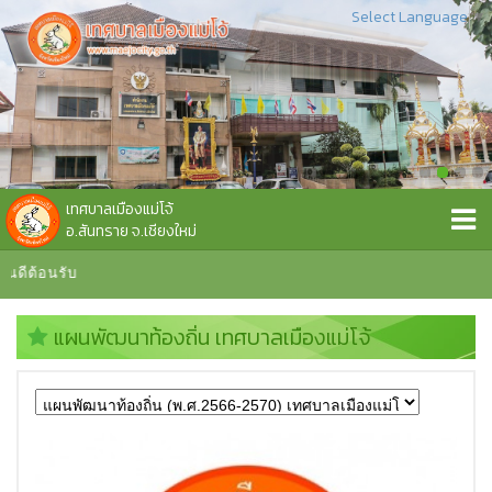
Select Language
▼
เทศบาลเมืองแม่โจ้
อ.สันทราย จ.เชียงใหม่
ต้อนรับ
แผนพัฒนาท้องถิ่น เทศบาลเมืองแม่โจ้