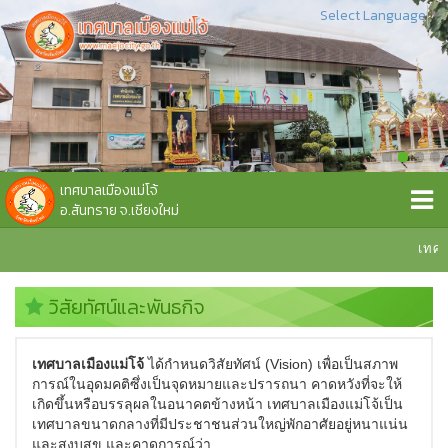
Select Language
▼
เทศบาลเมืองแม่โจ้
อ.สันทราย จ.เชียงใหม่
เทศบาล
วิสัยทัศน์และพันธกิจ
เทศบาลเมืองแม่โจ้
ได้กำหนดวิสัยทัศน์ (Vision) เพื่อเป็นสภาพ
การณ์ในอุดมคติซึ่งเป็นจุดหมายและปรารถนา คาดหวังที่จะให้
เกิดขึ้นหรือบรรลุผลในอนาคตข้างหน้า เทศบาลเมืองแม่โจ้เป็น
เทศบาลขนาดกลางที่มีประชาชนส่วนใหญ่พักอาศัยอยู่หนาแน่น
และสงบสุข และคาดการณ์ว่า